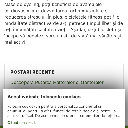
clase de cycling, poți beneficia de avantajele
cardiovasculare, dezvoltarea forței musculare și
reducerea stresului. În plus, bicicletele fitness pot fi o
modalitate distractivă de a-ți petrece timpul liber și de
a-ți îmbunătăți calitatea vieții. Așadar, ia-ți bicicleta și
începe să pedalezi spre un stil de viață mai sănătos și
mai activ!
POSTARI RECENTE
Descoperă Puterea Halterelor și Ganterelor
Exploreaza Beneficiile si Versatilitatea Mingilor
Acest website foloseste cookies
de Fitness
Folosim cookie-uri pentru a personaliza conținutul și
Placerea si Beneficiile Mersului pe Role
anunțurile, pentru a oferi funcții de rețele sociale și pentru a
analiza traficul. De asemenea, le oferim partenerilor de rețele
sociale, de publicitate și de analize informații cu privire la
Citeste mai mult
modul în care folosiți site-ul nostru. Aceștia le pot combina cu