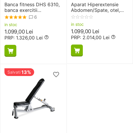
Banca fitness DHS 6310,
Aparat Hiperextensie
banca exercitii
Abdomen/Spate, otel,
multifunctionala
DHS K004
6
in stoc
in stoc
1.099,00
Lei
1.099,00
Lei
PRP:
2.014,00
Lei
PRP:
1.326,00
Lei
13%
Salvati