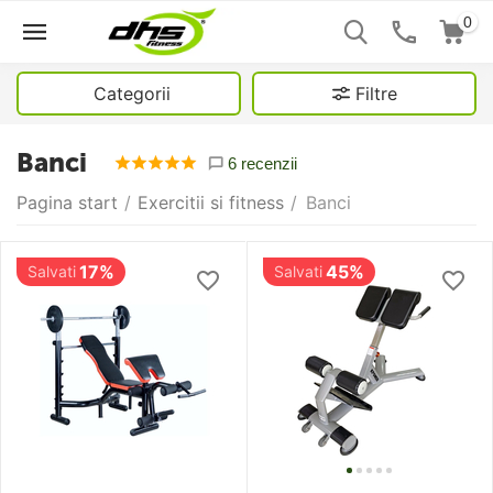
0
Categorii
Filtre
Banci
6 recenzii
Pagina start
/
Exercitii si fitness
/
Banci
17%
45%
Salvati
Salvati