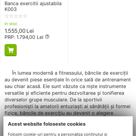
Banca exercitii ajustabila
K003
in stoc
1.555,00
Lei
PRP:
1.794,00
Lei
În lumea modernă a fitnessului, băncile de exerciții
au devenit piese esențiale în orice sală de antrenament
sau chiar acasă. Ele sunt văzute ca niște instrumente
versatile și eficiente pentru dezvoltarea și tonifierea
diverselor grupe musculare. De la sportivii
profesioniști la amatorii entuziaști ai sănătății și formei
fizice, băncile de exercițiu au devenit o alegere
populară datorită exercițiului flexibilității și varietății
Acest website foloseste cookies
de a se îngriji de a oferi.
Folosim cookie-uri pentru a personaliza conținutul și