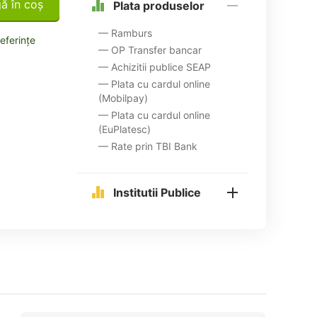
ă în coș
Plata produselor
— Ramburs
referințe
— OP Transfer bancar
— Achizitii publice SEAP
— Plata cu cardul online
(Mobilpay)
— Plata cu cardul online
(EuPlatesc)
— Rate prin TBI Bank
Institutii Publice