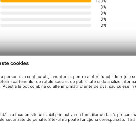
100%
0%
0%
0%
0%
16/04/2020, 19:41
este cookies
a personaliza conținutul și anunțurile, pentru a oferi funcții de rețele so
ferim partenerilor de rețele sociale, de publicitate și de analize informaț
ele de 35cm. Sunt scurte, nu te plictisesti insuruband si
u. Aceștia le pot combina cu alte informații oferite de dvs. sau culese în ur
material de calitate, fluturasii au in capat cauciuc pentru protectia
Probabil duc cateva sute in caz ca cineva ar avea nevoie de atat.
tă la a face un site utilizabil prin activarea funcţiilor de bază, precum n
ele securizate de pe site. Site-ul nu poate funcţiona corespunzător făr