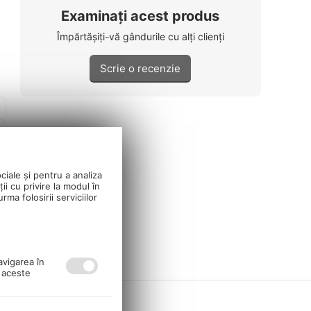
Examinați acest produs
Împărtășiți-vă gândurile cu alți clienți
Scrie o recenzie
ciale și pentru a analiza
ii cu privire la modul în
ma folosirii serviciilor
avigarea în
ă aceste