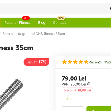
NOU
INFO
Recenzii Fitness
Blog
Contact
Bara scurta greutati DHS fitness 35cm
/
tness 35cm
17%
Salvati
Recenzii: 1
Scr
79,00
Lei
PRP:
95,00
Lei
Discount:
16,00
Lei
in stoc