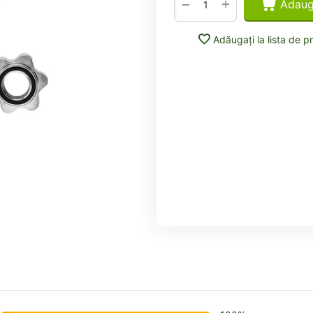
+
−
Adaug
Adăugați la lista de p