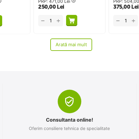
PRP:
471,00
Lei
PRP:
504,0
250,00
Lei
375,00
Lei
+
+
−
−
Arată mai mult
Consultanta online!
Oferim consiliere tehnica de specialitate