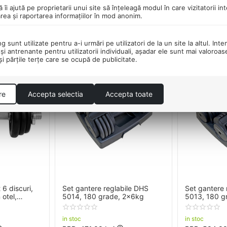
0
0
ă îi ajută pe proprietarii unui site să înţeleagă modul în care vizitatorii i
area şi raportarea informaţiilor în mod anonim.
 sunt utilizate pentru a-i urmări pe utilizatori de la un site la altul. Inte
şi antrenante pentru utilizatorii individuali, aşadar ele sunt mai valoroa
 şi părţile terţe care se ocupă de publicitate.
47%
26%
Salvati
Salvati
re
Accepta selectia
Accepta toate
 6 discuri,
Set gantere reglabile DHS
Set gantere 
 otel,
5014, 180 grade, 2x6kg
5013, 180 g
 in set,
in stoc
in stoc