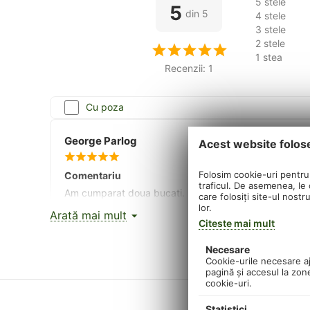
5 stele
5
din 5
4 stele
3 stele
2 stele
1 stea
Recenzii: 1
Cu poza
George Parlog
Acest website folos
Folosim cookie-uri pentru 
Comentariu
traficul. De asemenea, le o
Am cumparat doua bucati. Foarte bune. Le-am luat pe c
care folosiți site-ul nostr
desuruband la ele, sunt zdravene, se tin bine in mana, 
lor.
Arată mai mult
discului. Am lucrat cu 30 kile pe brat fara probleme. 
Citeste mai mult
Per total sunt foarte multumit, le-as recomanda oricui.
Necesare
Cookie-urile necesare aju
DHS Fitness | 27.09.2022 13:39
pagină şi accesul la zon
cookie-uri.
Multumim pentru feedback!
Statistici