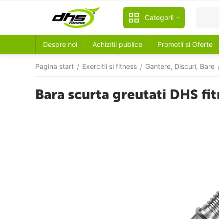
Categorii
Despre noi
Achizitii publice
Promotii si Oferte
Pagina start
Exercitii si fitness
Gantere, Discuri, Bare
/
/
Bara scurta greutati DHS fi