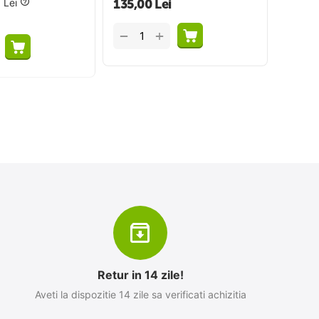
0
Lei
135,00
Lei
+
−
Retur in 14 zile!
Aveti la dispozitie 14 zile sa verificati achizitia