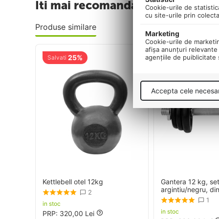
Iti mai recomandam si
Cookie-urile de statistic
cu site-urile prin colect
Produse similare
Marketing
Cookie-urile de marketing
afişa anunţuri relevante 
agenţiile de puiblicitate
25%
10%
Salvati
Salvati
Accepta cele necesa
Kettlebell otel 12kg
Gantera 12 kg, set
argintiu/negru, din
2
sigurantele incluse
1
in stoc
35x16x16cm
in stoc
PRP:
320,00
Lei