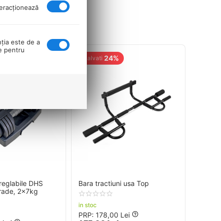
nteracţionează
nţia este de a
se pentru
24%
Salvati
reglabile DHS
Bara tractiuni usa Top
rade, 2x7kg
in stoc
PRP:
178,00
Lei